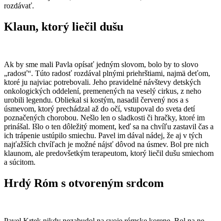
rozdávať.
​Klaun, ktorý liečil dušu​
Ak by sme mali Pavla opísať jedným slovom, bolo by to slovo
„radosť“. Túto radosť rozdával plnými priehrštiami, najmä deťom,
ktoré ju najviac potrebovali. Jeho pravidelné návštevy detských
onkologických oddelení, premenených na veselý cirkus, z neho
urobili legendu. Obliekal si kostým, nasadil červený nos a s
úsmevom, ktorý prechádzal až do očí, vstupoval do sveta detí
poznačených chorobou. Nešlo len o sladkosti či hračky, ktoré im
prinášal. Išlo o ten dôležitý moment, keď sa na chvíľu zastavil čas a
ich trápenie ustúpilo smiechu. Pavel im dával nádej, že aj v tých
najťažších chvíľach je možné nájsť dôvod na úsmev. Bol pre nich
klaunom, ale predovšetkým terapeutom, ktorý liečil dušu smiechom
a súcitom.​
Hrdý Róm s otvoreným srdcom
​Pavel Krtek nikdy nezabudol na svoje rómske korene. Bol na ne