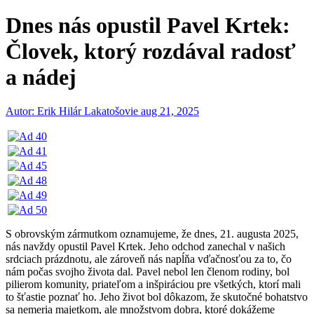
Dnes nás opustil Pavel Krtek:
Človek, ktorý rozdával radosť
a nádej
Autor: Erik Hilár Lakatošovie
aug 21, 2025
S obrovským zármutkom oznamujeme, že dnes, 21. augusta 2025,
nás navždy opustil Pavel Krtek. Jeho odchod zanechal v našich
srdciach prázdnotu, ale zároveň nás napĺňa vďačnosťou za to, čo
nám počas svojho života dal. Pavel nebol len členom rodiny, bol
pilierom komunity, priateľom a inšpiráciou pre všetkých, ktorí mali
to šťastie poznať ho. Jeho život bol dôkazom, že skutočné bohatstvo
sa nemeria majetkom, ale množstvom dobra, ktoré dokážeme