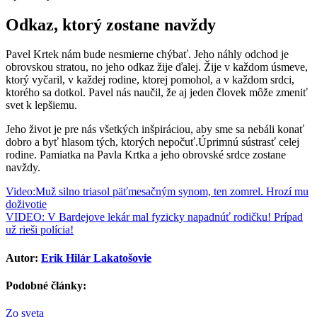
Odkaz, ktorý zostane navždy​
Pavel Krtek nám bude nesmierne chýbať. Jeho náhly odchod je
obrovskou stratou, no jeho odkaz žije ďalej. Žije v každom úsmeve,
ktorý vyčaril, v každej rodine, ktorej pomohol, a v každom srdci,
ktorého sa dotkol. Pavel nás naučil, že aj jeden človek môže zmeniť
svet k lepšiemu.
Jeho život je pre nás všetkých inšpiráciou, aby sme sa nebáli konať
dobro a byť hlasom tých, ktorých nepočuť.​Úprimnú sústrasť celej
rodine. Pamiatka na Pavla Krtka a jeho obrovské srdce zostane
navždy.
Navigácia
Video:Muž silno triasol päťmesačným synom, ten zomrel. Hrozí mu
doživotie
v
VIDEO: V Bardejove lekár mal fyzicky napadnúť rodičku! Prípad
článku
už rieši polícia!
Autor:
Erik Hilár Lakatošovie
Podobné články:
Zo sveta