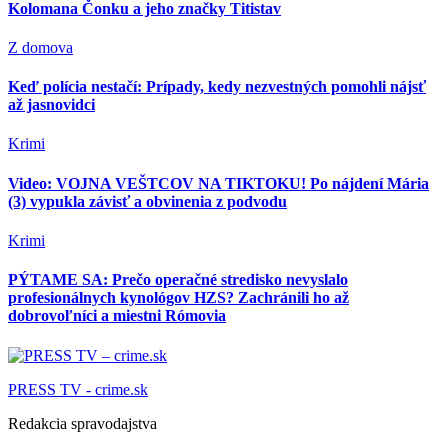
Kolomana Čonku a jeho značky Titistav
Z domova
Keď polícia nestačí: Prípady, kedy nezvestných pomohli nájsť
až jasnovidci
Krimi
Video: VOJNA VEŠTCOV NA TIKTOKU! Po nájdení Mária
(3) vypukla závisť a obvinenia z podvodu
Krimi
PÝTAME SA: Prečo operačné stredisko nevyslalo
profesionálnych kynológov HZS? Zachránili ho až
dobrovoľníci a miestni Rómovia
PRESS TV - crime.sk
Redakcia spravodajstva