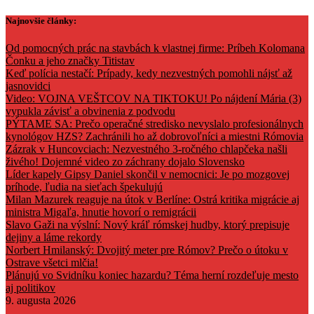
Skip
Najnovšie články:
to
content
Od pomocných prác na stavbách k vlastnej firme: Príbeh Kolomana
Čonku a jeho značky Titistav
Keď polícia nestačí: Prípady, kedy nezvestných pomohli nájsť až
jasnovidci
Video: VOJNA VEŠTCOV NA TIKTOKU! Po nájdení Mária (3)
vypukla závisť a obvinenia z podvodu
PÝTAME SA: Prečo operačné stredisko nevyslalo profesionálnych
kynológov HZS? Zachránili ho až dobrovoľníci a miestni Rómovia
Zázrak v Huncovciach: Nezvestného 3-ročného chlapčeka našli
živého! Dojemné video zo záchrany dojalo Slovensko
Líder kapely Gipsy Daniel skončil v nemocnici: Je po mozgovej
príhode, ľudia na sieťach špekulujú
Milan Mazurek reaguje na útok v Berlíne: Ostrá kritika migrácie aj
ministra Migaľa, hnutie hovorí o remigrácii
Slavo Gaži na výslní: Nový kráľ rómskej hudby, ktorý prepisuje
dejiny a láme rekordy
Norbert Hmilanský: Dvojitý meter pre Rómov? Prečo o útoku v
Ostrave všetci mlčia!
Plánujú vo Svidníku koniec hazardu? Téma herní rozdeľuje mesto
aj politikov
9. augusta 2026