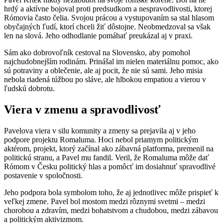
hrdý a aktívne bojoval proti predsudkom a nespravodlivosti, ktorej
Rómovia často čelia. Svojou prácou a vystupovaním sa stal hlasom
obyčajných ľudí, ktorí chceli žiť dôstojne. Neobmedzoval sa však
len na slová. Jeho odhodlanie pomáhať preukázal aj v praxi.
Sám ako dobrovoľník cestoval na Slovensko, aby pomohol
najchudobnejším rodinám. Prinášal im nielen materiálnu pomoc, ako
sú potraviny a oblečenie, ale aj pocit, že nie sú sami. Jeho misia
nebola riadená túžbou po sláve, ale hlbokou empatiou a vierou v
ľudskú dobrotu.​
Viera v zmenu a spravodlivosť​
Pavelova viera v silu komunity a zmeny sa prejavila aj v jeho
podpore projektu Romaluma. Hoci nebol priamym politickým
aktérom, projekt, ktorý začínal ako zábavná platforma, premenil na
politickú stranu, a Pavel mu fandil. Veril, že Romaluma môže dať
Rómom v Česku politický hlas a pomôcť im dosiahnuť spravodlivé
postavenie v spoločnosti.
Jeho podpora bola symbolom toho, že aj jednotlivec môže prispieť k
veľkej zmene. Pavel bol mostom medzi rôznymi svetmi – medzi
chorobou a zdravím, medzi bohatstvom a chudobou, medzi zábavou
a politickým aktivizmom.​