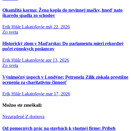
Okamžitá karma: Žena kopla do nevinnej mačky, hneď nato
škaredo spadla zo schodov
Erik Hilár Lakatošovie
máj 22, 2026
Zo sveta
Historický zlom v Maďarsku: Do parlamentu mieri rekordný
počet rómskych poslancov
Erik Hilár Lakatošovie
apr 13, 2026
Zo sveta
Výnimočný úspech v Londýne: Petronela Zilik získala prestížne
ocenenia za charitatívnu činnosť
Erik Hilár Lakatošovie
mar 17, 2026
Možno ste zmeškali:
Nezaradené
Z domova
Od pomocných prác na stavbách k vlastnej firme: Príbeh