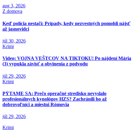
aug 3, 2026
Z domova
Keď polícia nestačí: Prípady, kedy nezvestných pomohli nájsť
až jasnovidci
júl 30, 2026
Krimi
Video: VOJNA VEŠTCOV NA TIKTOKU! Po nájdení Mária
(3) vypukla závisť a obvinenia z podvodu
júl 29, 2026
Krimi
PÝTAME SA: Prečo operačné stredisko nevyslalo
profesionálnych kynológov HZS? Zachránili ho až
dobrovoľníci a miestni Rómovia
júl 29, 2026
Krimi