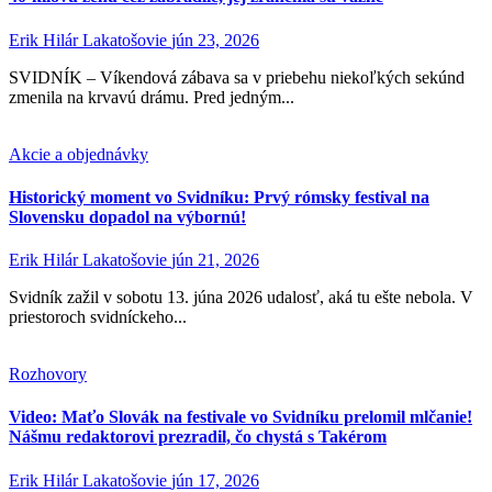
Erik Hilár Lakatošovie
jún 23, 2026
SVIDNÍK – Víkendová zábava sa v priebehu niekoľkých sekúnd
zmenila na krvavú drámu. Pred jedným...
Akcie a objednávky
Historický moment vo Svidníku: Prvý rómsky festival na
Slovensku dopadol na výbornú!
Erik Hilár Lakatošovie
jún 21, 2026
Svidník zažil v sobotu 13. júna 2026 udalosť, aká tu ešte nebola. V
priestoroch svidníckeho...
Rozhovory
Video: Maťo Slovák na festivale vo Svidníku prelomil mlčanie!
Nášmu redaktorovi prezradil, čo chystá s Takérom
Erik Hilár Lakatošovie
jún 17, 2026