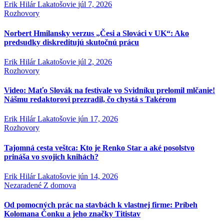
Erik Hilár Lakatošovie
júl 7, 2026
Rozhovory
Norbert Hmilansky verzus „Česi a Slováci v UK“: Ako
predsudky diskreditujú skutočnú prácu
Erik Hilár Lakatošovie
júl 2, 2026
Rozhovory
Video: Maťo Slovák na festivale vo Svidníku prelomil mlčanie!
Nášmu redaktorovi prezradil, čo chystá s Takérom
Erik Hilár Lakatošovie
jún 17, 2026
Rozhovory
Tajomná cesta veštca: Kto je Renko Star a aké posolstvo
prináša vo svojich knihách?
Erik Hilár Lakatošovie
jún 14, 2026
Nezaradené
Z domova
Od pomocných prác na stavbách k vlastnej firme: Príbeh
Kolomana Čonku a jeho značky Titistav