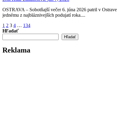
OSTRAVA – Sobotňajší večer 6. júna 2026 patril v Ostrave
jednému z najbláznivejších podujatí roka....
Stránkovanie
1
2
3
4
…
134
Hľadať
príspevkov
Hľadať
Reklama