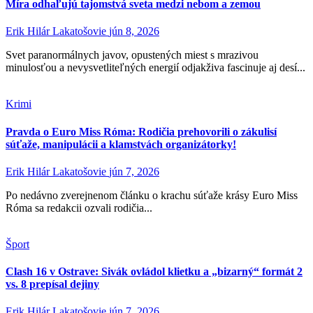
Míra odhaľujú tajomstvá sveta medzi nebom a zemou
Erik Hilár Lakatošovie
jún 8, 2026
Svet paranormálnych javov, opustených miest s mrazivou
minulosťou a nevysvetliteľných energií odjakživa fascinuje aj desí...
Krimi
Pravda o Euro Miss Róma: Rodičia prehovorili o zákulisí
súťaže, manipulácii a klamstvách organizátorky!
Erik Hilár Lakatošovie
jún 7, 2026
Po nedávno zverejnenom článku o krachu súťaže krásy Euro Miss
Róma sa redakcii ozvali rodičia...
Šport
Clash 16 v Ostrave: Sivák ovládol klietku a „bizarný“ formát 2
vs. 8 prepísal dejiny
Erik Hilár Lakatošovie
jún 7, 2026