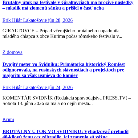
Brutálny útok na festivale v Giraltovciach má hrozivé následky
– mladík má zlomenú sánku a prišiel o časť ucha
Erik Hilár Lakatošovie
jún 28, 2026
GIRALTOVCE – Prípad včerajšieho brutálneho napadnutia
mladého chlapca z obce Kurima počas rómskeho festivalu v...
Z domova
Dvojitý meter vo Svidníku: Primátorka historický Romfest
odignorovala, na rusínskych slávnostiach a projektoch pre
majoritu sa však usmieva do kamier
Erik Hilár Lakatošovie
jún 24, 2026
KOMENTÁR SVIDNÍK (Redakcia spravodajstva PRESS.TV) –
Sobota 13. júna 2026 sa mala do dejín mesta...
Krimi
BRUTÁLNY ÚTOK VO SVIDNÍKU: Vyhadzovač prehodil
40-kilovú ženu cez zábradlie, jej zranenia sú vážne