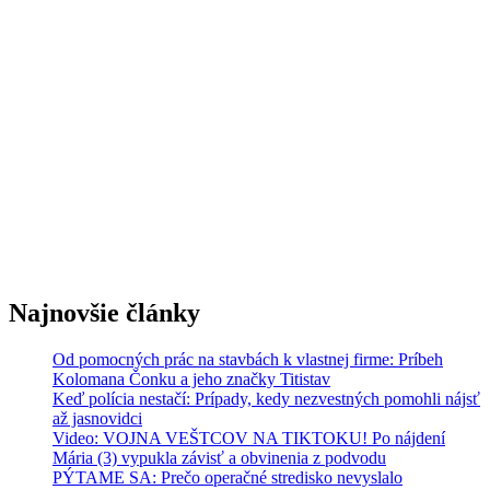
Najnovšie články
Od pomocných prác na stavbách k vlastnej firme: Príbeh
Kolomana Čonku a jeho značky Titistav
Keď polícia nestačí: Prípady, kedy nezvestných pomohli nájsť
až jasnovidci
Video: VOJNA VEŠTCOV NA TIKTOKU! Po nájdení
Mária (3) vypukla závisť a obvinenia z podvodu
PÝTAME SA: Prečo operačné stredisko nevyslalo