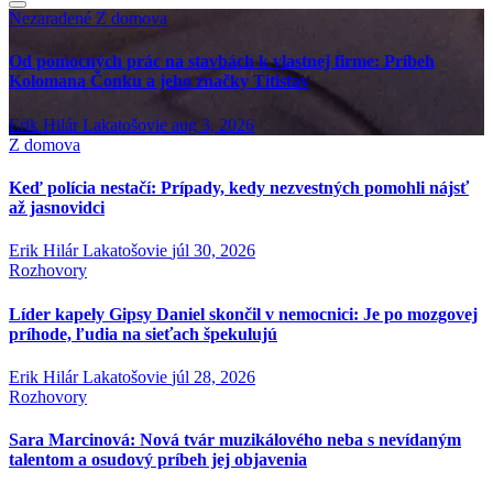
Nezaradené
Z domova
Od pomocných prác na stavbách k vlastnej firme: Príbeh
Kolomana Čonku a jeho značky Titistav
Erik Hilár Lakatošovie
aug 3, 2026
Z domova
Keď polícia nestačí: Prípady, kedy nezvestných pomohli nájsť
až jasnovidci
Erik Hilár Lakatošovie
júl 30, 2026
Rozhovory
Líder kapely Gipsy Daniel skončil v nemocnici: Je po mozgovej
príhode, ľudia na sieťach špekulujú
Erik Hilár Lakatošovie
júl 28, 2026
Rozhovory
Sara Marcinová: Nová tvár muzikálového neba s nevídaným
talentom a osudový príbeh jej objavenia