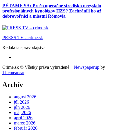
PÝTAME SA: Prečo operačné stredisko nevyslalo
profesionálnych kynológov HZS? Zachránili ho až
dobrovoľníci a miestni Rómovia
PRESS TV - crime.sk
Redakcia spravodajstva
Crime.sk © Všetky práva vyhradené.
|
Newspaperup
by
Themeansar
.
Archív
august 2026
júl 2026
jún 2026
máj 2026
apríl 2026
marec 2026
február 2026