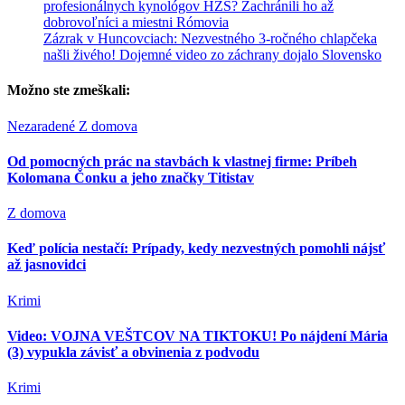
profesionálnych kynológov HZS? Zachránili ho až
dobrovoľníci a miestni Rómovia
Zázrak v Huncovciach: Nezvestného 3-ročného chlapčeka
našli živého! Dojemné video zo záchrany dojalo Slovensko
Možno ste zmeškali:
Nezaradené
Z domova
Od pomocných prác na stavbách k vlastnej firme: Príbeh
Kolomana Čonku a jeho značky Titistav
Z domova
Keď polícia nestačí: Prípady, kedy nezvestných pomohli nájsť
až jasnovidci
Krimi
Video: VOJNA VEŠTCOV NA TIKTOKU! Po nájdení Mária
(3) vypukla závisť a obvinenia z podvodu
Krimi