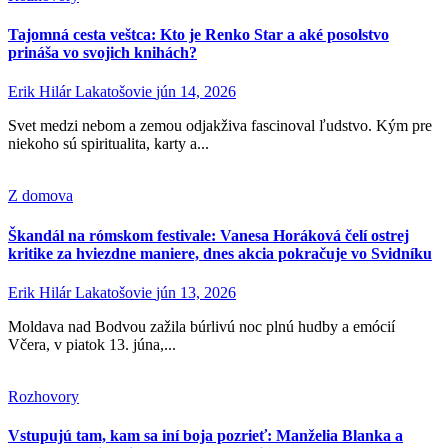
Tajomná cesta veštca: Kto je Renko Star a aké posolstvo
prináša vo svojich knihách?
Erik Hilár Lakatošovie
jún 14, 2026
Svet medzi nebom a zemou odjakživa fascinoval ľudstvo. Kým pre
niekoho sú spiritualita, karty a...
Z domova
Škandál na rómskom festivale: Vanesa Horáková čelí ostrej
kritike za hviezdne maniere, dnes akcia pokračuje vo Svidníku
Erik Hilár Lakatošovie
jún 13, 2026
Moldava nad Bodvou zažila búrlivú noc plnú hudby a emócií
Včera, v piatok 13. júna,...
Rozhovory
Vstupujú tam, kam sa iní boja pozrieť: Manželia Blanka a