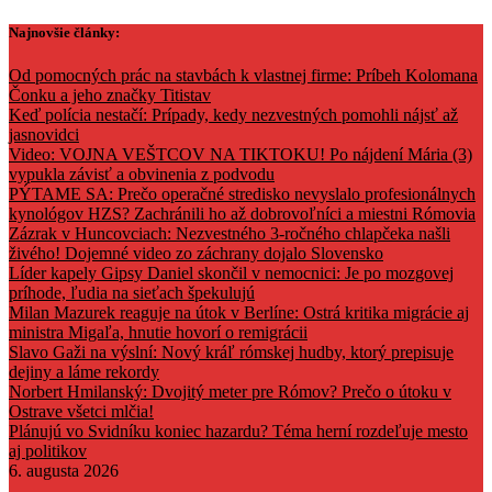
Skip
Najnovšie články:
to
content
Od pomocných prác na stavbách k vlastnej firme: Príbeh Kolomana
Čonku a jeho značky Titistav
Keď polícia nestačí: Prípady, kedy nezvestných pomohli nájsť až
jasnovidci
Video: VOJNA VEŠTCOV NA TIKTOKU! Po nájdení Mária (3)
vypukla závisť a obvinenia z podvodu
PÝTAME SA: Prečo operačné stredisko nevyslalo profesionálnych
kynológov HZS? Zachránili ho až dobrovoľníci a miestni Rómovia
Zázrak v Huncovciach: Nezvestného 3-ročného chlapčeka našli
živého! Dojemné video zo záchrany dojalo Slovensko
Líder kapely Gipsy Daniel skončil v nemocnici: Je po mozgovej
príhode, ľudia na sieťach špekulujú
Milan Mazurek reaguje na útok v Berlíne: Ostrá kritika migrácie aj
ministra Migaľa, hnutie hovorí o remigrácii
Slavo Gaži na výslní: Nový kráľ rómskej hudby, ktorý prepisuje
dejiny a láme rekordy
Norbert Hmilanský: Dvojitý meter pre Rómov? Prečo o útoku v
Ostrave všetci mlčia!
Plánujú vo Svidníku koniec hazardu? Téma herní rozdeľuje mesto
aj politikov
6. augusta 2026