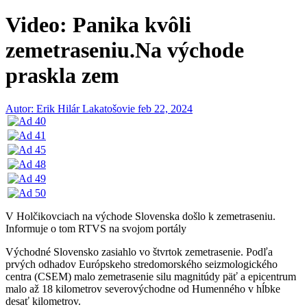
Video: Panika kvôli
zemetraseniu.Na východe
praskla zem
Autor: Erik Hilár Lakatošovie
feb 22, 2024
V Holčikovciach na východe Slovenska došlo k zemetraseniu.
Informuje o tom RTVS na svojom portály
Východné Slovensko zasiahlo vo štvrtok zemetrasenie. Podľa
prvých odhadov Európskeho stredomorského seizmologického
centra (CSEM) malo zemetrasenie silu magnitúdy päť a epicentrum
malo až 18 kilometrov severovýchodne od Humenného v hĺbke
desať kilometrov.