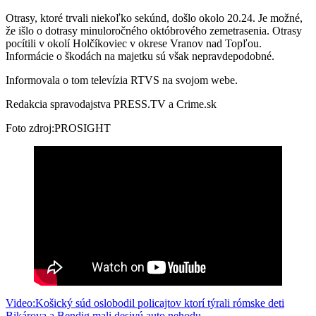
Otrasy, ktoré trvali niekoľko sekúnd, došlo okolo 20.24. Je možné,
že išlo o dotrasy minuloročného októbrového zemetrasenia. Otrasy
pocítili v okolí Holčíkoviec v okrese Vranov nad Topľou.
Informácie o škodách na majetku sú však nepravdepodobné.
Informovala o tom televízia RTVS na svojom webe.
Redakcia spravodajstva PRESS.TV a Crime.sk
Foto zdroj:PROSIGHT
Navigácia
Video:Košický súd oslobodil policajtov ktorí týrali rómske deti
Bikárova a Bendig mali desivú auto nehodu.