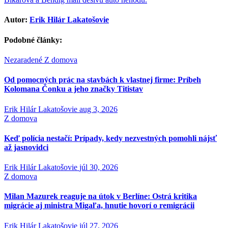
v
článku
Autor:
Erik Hilár Lakatošovie
Podobné články:
Nezaradené
Z domova
Od pomocných prác na stavbách k vlastnej firme: Príbeh
Kolomana Čonku a jeho značky Titistav
Erik Hilár Lakatošovie
aug 3, 2026
Z domova
Keď polícia nestačí: Prípady, kedy nezvestných pomohli nájsť
až jasnovidci
Erik Hilár Lakatošovie
júl 30, 2026
Z domova
Milan Mazurek reaguje na útok v Berlíne: Ostrá kritika
migrácie aj ministra Migaľa, hnutie hovorí o remigrácii
Erik Hilár Lakatošovie
júl 27, 2026