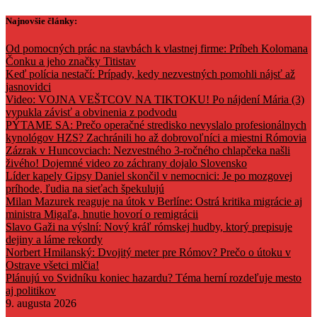
Skip
Najnovšie články:
to
content
Od pomocných prác na stavbách k vlastnej firme: Príbeh Kolomana
Čonku a jeho značky Titistav
Keď polícia nestačí: Prípady, kedy nezvestných pomohli nájsť až
jasnovidci
Video: VOJNA VEŠTCOV NA TIKTOKU! Po nájdení Mária (3)
vypukla závisť a obvinenia z podvodu
PÝTAME SA: Prečo operačné stredisko nevyslalo profesionálnych
kynológov HZS? Zachránili ho až dobrovoľníci a miestni Rómovia
Zázrak v Huncovciach: Nezvestného 3-ročného chlapčeka našli
živého! Dojemné video zo záchrany dojalo Slovensko
Líder kapely Gipsy Daniel skončil v nemocnici: Je po mozgovej
príhode, ľudia na sieťach špekulujú
Milan Mazurek reaguje na útok v Berlíne: Ostrá kritika migrácie aj
ministra Migaľa, hnutie hovorí o remigrácii
Slavo Gaži na výslní: Nový kráľ rómskej hudby, ktorý prepisuje
dejiny a láme rekordy
Norbert Hmilanský: Dvojitý meter pre Rómov? Prečo o útoku v
Ostrave všetci mlčia!
Plánujú vo Svidníku koniec hazardu? Téma herní rozdeľuje mesto
aj politikov
9. augusta 2026