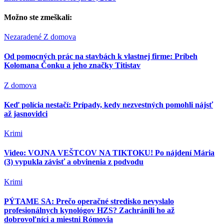
Možno ste zmeškali:
Nezaradené
Z domova
Od pomocných prác na stavbách k vlastnej firme: Príbeh
Kolomana Čonku a jeho značky Titistav
Z domova
Keď polícia nestačí: Prípady, kedy nezvestných pomohli nájsť
až jasnovidci
Krimi
Video: VOJNA VEŠTCOV NA TIKTOKU! Po nájdení Mária
(3) vypukla závisť a obvinenia z podvodu
Krimi
PÝTAME SA: Prečo operačné stredisko nevyslalo
profesionálnych kynológov HZS? Zachránili ho až
dobrovoľníci a miestni Rómovia