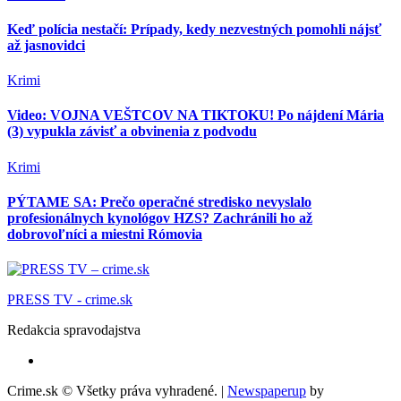
Keď polícia nestačí: Prípady, kedy nezvestných pomohli nájsť
až jasnovidci
Krimi
Video: VOJNA VEŠTCOV NA TIKTOKU! Po nájdení Mária
(3) vypukla závisť a obvinenia z podvodu
Krimi
PÝTAME SA: Prečo operačné stredisko nevyslalo
profesionálnych kynológov HZS? Zachránili ho až
dobrovoľníci a miestni Rómovia
PRESS TV - crime.sk
Redakcia spravodajstva
Crime.sk © Všetky práva vyhradené.
|
Newspaperup
by