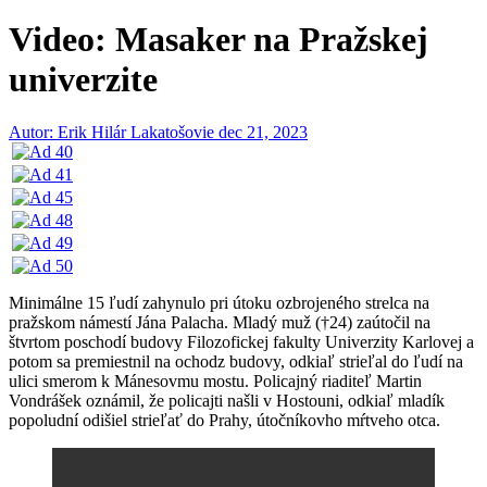
Video: Masaker na Pražskej
univerzite
Autor: Erik Hilár Lakatošovie
dec 21, 2023
Minimálne 15 ľudí zahynulo pri útoku ozbrojeného strelca na
pražskom námestí Jána Palacha. Mladý muž (†24) zaútočil na
štvrtom poschodí budovy Filozofickej fakulty Univerzity Karlovej a
potom sa premiestnil na ochodz budovy, odkiaľ strieľal do ľudí na
ulici smerom k Mánesovmu mostu. Policajný riaditeľ Martin
Vondrášek oznámil, že policajti našli v Hostouni, odkiaľ mladík
popoludní odišiel strieľať do Prahy, útočníkovho mŕtveho otca.