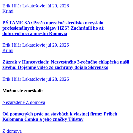
Erik Hilár Lakatošovie
júl 29, 2026
Krimi
PÝTAME SA: Prečo operačné stredisko nevyslalo
profesionálnych kynológov HZS? Zachránili ho až
dobrovoľníci a miestni Rómovia
Erik Hilár Lakatošovie
júl 29, 2026
Krimi
Zázrak v Huncovciach: Nezvestného 3-ročného chlapčeka našli
živého! Dojemné video zo záchrany dojalo Slovensko
Erik Hilár Lakatošovie
júl 28, 2026
Možno ste zmeškali:
Nezaradené
Z domova
Od pomocných prác na stavbách k vlastnej firme: Príbeh
Kolomana Čonku a jeho značky Titistav
Z domova