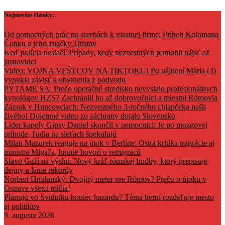
Skip
Najnovšie články:
to
content
Od pomocných prác na stavbách k vlastnej firme: Príbeh Kolomana
Čonku a jeho značky Titistav
Keď polícia nestačí: Prípady, kedy nezvestných pomohli nájsť až
jasnovidci
Video: VOJNA VEŠTCOV NA TIKTOKU! Po nájdení Mária (3)
vypukla závisť a obvinenia z podvodu
PÝTAME SA: Prečo operačné stredisko nevyslalo profesionálnych
kynológov HZS? Zachránili ho až dobrovoľníci a miestni Rómovia
Zázrak v Huncovciach: Nezvestného 3-ročného chlapčeka našli
živého! Dojemné video zo záchrany dojalo Slovensko
Líder kapely Gipsy Daniel skončil v nemocnici: Je po mozgovej
príhode, ľudia na sieťach špekulujú
Milan Mazurek reaguje na útok v Berlíne: Ostrá kritika migrácie aj
ministra Migaľa, hnutie hovorí o remigrácii
Slavo Gaži na výslní: Nový kráľ rómskej hudby, ktorý prepisuje
dejiny a láme rekordy
Norbert Hmilanský: Dvojitý meter pre Rómov? Prečo o útoku v
Ostrave všetci mlčia!
Plánujú vo Svidníku koniec hazardu? Téma herní rozdeľuje mesto
aj politikov
9. augusta 2026